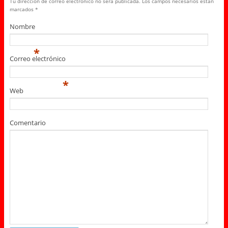
Tu dirección de correo electrónico no será publicada.
Los campos necesarios están
marcados
*
Nombre
*
Correo electrónico
*
Web
Comentario