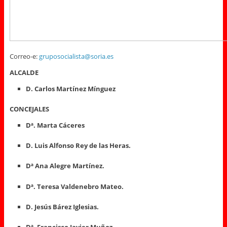
Correo-e:
gruposocialista@soria.es
ALCALDE
D. Carlos Martínez Mínguez
CONCEJALES
Dª. Marta Cáceres
D. Luis Alfonso Rey de las Heras.
Dª Ana Alegre Martínez.
Dª. Teresa Valdenebro Mateo.
D. Jesús Bárez Iglesias.
Dª. Francisco Javier Muñoz.