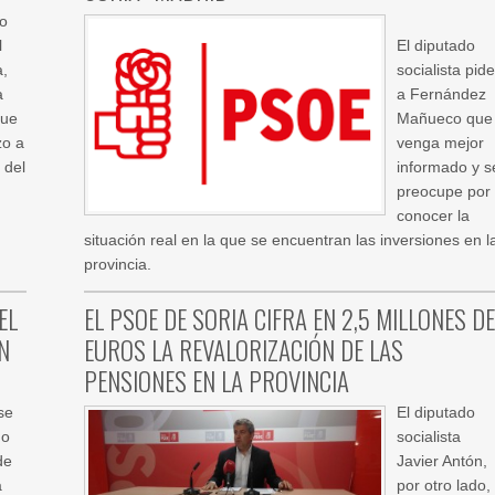
io
l
El diputado
a,
socialista pide
a
a Fernández
que
Mañueco que
zo a
venga mejor
 del
informado y s
preocupe por
conocer la
situación real en la que se encuentran las inversiones en l
provincia.
EL
EL PSOE DE SORIA CIFRA EN 2,5 MILLONES DE
N
EUROS LA REVALORIZACIÓN DE LAS
PENSIONES EN LA PROVINCIA
se
El diputado
do
socialista
de
Javier Antón,
a
por otro lado,