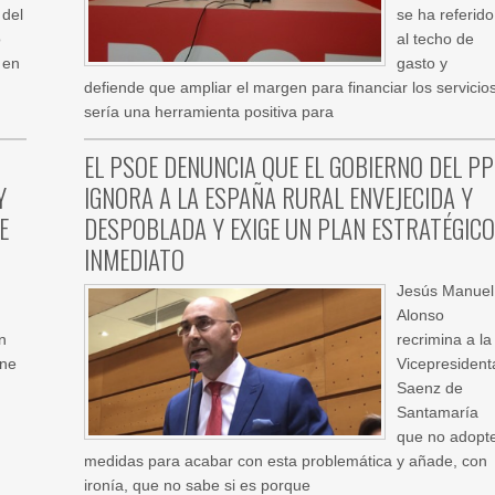
 del
se ha referido
o
al techo de
 en
gasto y
defiende que ampliar el margen para financiar los servicio
sería una herramienta positiva para
EL PSOE DENUNCIA QUE EL GOBIERNO DEL PP
Y
IGNORA A LA ESPAÑA RURAL ENVEJECIDA Y
E
DESPOBLADA Y EXIGE UN PLAN ESTRATÉGICO
INMEDIATO
Jesús Manuel
Alonso
n
recrimina a la
one
Vicepresident
Saenz de
Santamaría
que no adopt
medidas para acabar con esta problemática y añade, con
ironía, que no sabe si es porque