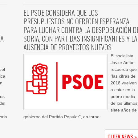
EL PSOE CONSIDERA QUE LOS
PRESUPUESTOS NO OFRECEN ESPERANZA
PARA LUCHAR CONTRA LA DESPOBLACIÓN D
RA
SORIA, CON PARTIDAS INSIGNIFICANTES Y LA
AUSENCIA DE PROYECTOS NUEVOS
El socialista
Javier Antón
uel
recuerda que
ica
“las cifras de
ón
2018 vuelven
a estar en la
tos
pobre media
del
de los últimos
siete años de
oria
gobierno del Partido Popular”, en torno
OLDER NEWS »