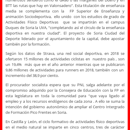
numerosos senderos como el GR86 o las márgenes del Duero y en
BTT las rutas que hay en Valonsadero”. Esta titulación de enseñanza
media se complementa con la FP Superior de Enseñanza y
animación Sociodeportiva, ello unido con los estudios de grado de
Actividades Físico Deportivas que se impartirán en el campus
Duques de Soria la UVA, “completando así el círculo de la enseñanza
deportiva en nuestra ciudad”. El proyecto de Soria Ciudad del
Deporte liderado por el ayuntamiento de la capital, debe apostar
también por la formación.
Según los datos de Strava, una red social deportiva, en 2018 se
ofertaron 15 millones de actividades ciclistas en nuestro país , son
un 19,4% más que en el año anterior mientras que se publicaron
9,86 millones de actividades para runners en 2018, también con un
incremento del 38,9 por ciento.
El procurador socialista espera que su PNL salga adelante por el
compromiso adquirido por la Consejera de Educación con la FP en
esta legislatura en toda la comunidad para “que vaya ligado al
empleo y a los recursos endógenos de cada zona . A ello se suma la
intención del gobierno autonómico de ampliar el Centro Intergrado
de Formación Pico Frentes en Soria.
En Castilla y León, el ciclo formativo de actividades físico deportivas
en el medio natural se imparte en cinco centros, tres de carácter