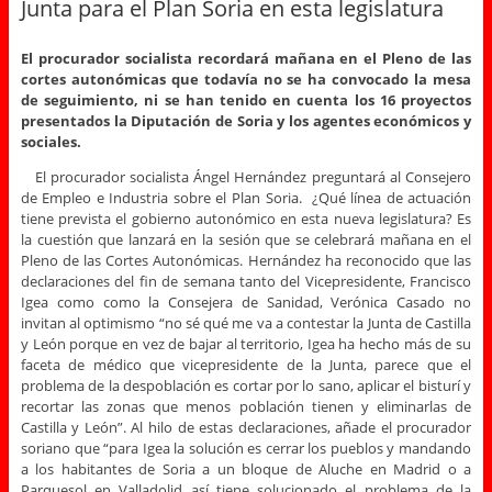
Junta para el Plan Soria en esta legislatura
El procurador socialista recordará mañana en el Pleno de las
cortes autonómicas que todavía no se ha convocado la mesa
de seguimiento, ni se han tenido en cuenta los 16 proyectos
presentados la Diputación de Soria y los agentes económicos y
sociales.
El procurador socialista Ángel Hernández preguntará al Consejero
de Empleo e Industria sobre el Plan Soria. ¿Qué línea de actuación
tiene prevista el gobierno autonómico en esta nueva legislatura? Es
la cuestión que lanzará en la sesión que se celebrará mañana en el
Pleno de las Cortes Autonómicas. Hernández ha reconocido que las
declaraciones del fin de semana tanto del Vicepresidente, Francisco
Igea como como la Consejera de Sanidad, Verónica Casado no
invitan al optimismo “no sé qué me va a contestar la Junta de Castilla
y León porque en vez de bajar al territorio, Igea ha hecho más de su
faceta de médico que vicepresidente de la Junta, parece que el
problema de la despoblación es cortar por lo sano, aplicar el bisturí y
recortar las zonas que menos población tienen y eliminarlas de
Castilla y León”. Al hilo de estas declaraciones, añade el procurador
soriano que “para Igea la solución es cerrar los pueblos y mandando
a los habitantes de Soria a un bloque de Aluche en Madrid o a
Parquesol en Valladolid así tiene solucionado el problema de la