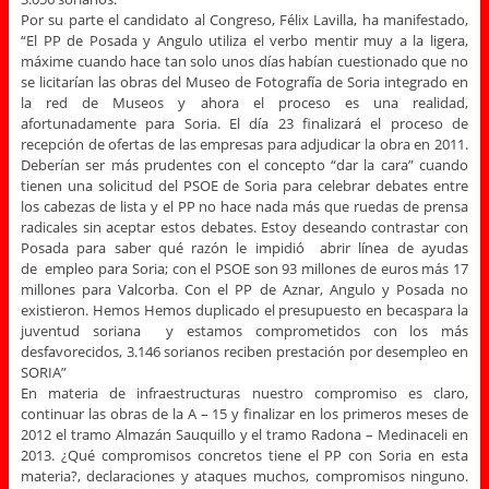
Por su parte el candidato al Congreso, Félix Lavilla, ha manifestado,
“El PP de Posada y Angulo utiliza el verbo mentir muy a la ligera,
máxime cuando hace tan solo unos días habían cuestionado que no
se licitarían las obras del Museo de Fotografía de Soria integrado en
la red de Museos y ahora el proceso es una realidad,
afortunadamente para Soria. El día 23 finalizará el proceso de
recepción de ofertas de las empresas para adjudicar la obra en 2011.
Deberían ser más prudentes con el concepto “dar la cara” cuando
tienen una solicitud del PSOE de Soria para celebrar debates entre
los cabezas de lista y el PP no hace nada más que ruedas de prensa
radicales sin aceptar estos debates. Estoy deseando contrastar con
Posada para saber qué razón le impidió abrir línea de ayudas
de empleo para Soria; con el PSOE son 93 millones de euros más 17
millones para Valcorba. Con el PP de Aznar, Angulo y Posada no
existieron. Hemos Hemos duplicado el presupuesto en becaspara la
juventud soriana y estamos comprometidos con los más
desfavorecidos, 3.146 sorianos reciben prestación por desempleo en
SORIA”
En materia de infraestructuras nuestro compromiso es claro,
continuar las obras de la A – 15 y finalizar en los primeros meses de
2012 el tramo Almazán Sauquillo y el tramo Radona – Medinaceli en
2013. ¿Qué compromisos concretos tiene el PP con Soria en esta
materia?, declaraciones y ataques muchos, compromisos ninguno.