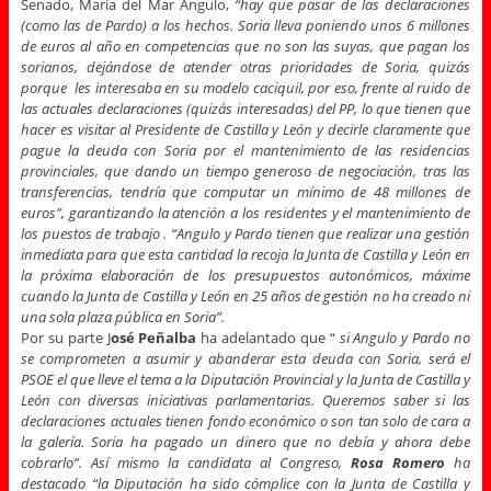
Senado, María del Mar Angulo,
“hay que pasar de las declaraciones
(como las de Pardo) a los hechos. Soria lleva poniendo unos 6 millones
de euros al año en competencias que no son las suyas, que pagan los
sorianos, dejándose de atender otras prioridades de Soria, quizás
porque les interesaba en su modelo caciquil, por eso, frente al ruido de
las actuales declaraciones (quizás interesadas) del PP, lo que tienen que
hacer es visitar al Presidente de Castilla y León y decirle claramente que
pague la deuda con Soria por el mantenimiento de las residencias
provinciales, que dando un tiempo generoso de negociación, tras las
transferencias, tendría que computar un mínimo de 48 millones de
euros”, garantizando la atención a los residentes y el mantenimiento de
los puestos de trabajo . “Angulo y Pardo tienen que realizar una gestión
inmediata para que esta cantidad la recoja la Junta de Castilla y León en
la próxima elaboración de los presupuestos autonómicos, máxime
cuando la Junta de Castilla y León en 25 años de gestión no ha creado ni
una sola plaza pública en Soria”.
Por su parte J
osé Peñalba
ha adelantado que “
si Angulo y Pardo no
se comprometen a asumir y abanderar esta deuda con Soria, será el
PSOE el que lleve el tema a la Diputación Provincial y la Junta de Castilla y
León con diversas iniciativas parlamentarias. Queremos saber si las
declaraciones actuales tienen fondo económico o son tan solo de cara a
la galería. Soria ha pagado un dinero que no debía y ahora debe
cobrarlo”. Así mismo la candidata al Congreso,
Rosa Romero
ha
destacado “la Diputación ha sido cómplice con la Junta de Castilla y