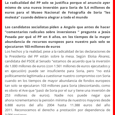
La radicalidad del PP solo se justifica porque el anuncio ayer
mismo de una nueva inversión para Soria de 5,4 millones de
euros para el Museo Nacional de Fotografía de Soria “les
molesta” cuando debiera alegrar a todo el mundo
Los candidatos socialistas piden a Angulo que antes de hacer
“comentarios radicales sobre inversiones ” pregunte a Jesús
Posada por qué el PP en 8 años, en los tiempos de la mayor
abundancia de recursos europeos para nuestro país solo se
ejecutaron 103 millones de euros
Los hechos y la realidad, pese a la radicalidad de las declaraciones de
la Presidenta del PP están sobre la mesa. Según Eloísa Álvarez,
candidata del PSOE al Senado “estamos de acuerdo que la inversión
de 1.000 millones de euros (con 1.561 millones de euros ejecutados y
en ejecución) puede ser insuficiente para Soria, pero “no está
políticamente legitimada a cuestionar nuestro compromiso con Soria
cuando en los tiempos de mayor abundancia de fondos europeos
tan solo se ejecutaron 103 millones para Soria (descontando, como
es obvio el Ave que “pasó de Soria por el sur y tiene una inversión de
253 millones de euros). Nadie nos puede negar que
ahora ncrementamos la pensión mínima de nuestros mayores desde
6.888 euros del año 2004 hasta 11.388 euros del año
2011. Reconocemos el derecho a prestación por dependencia de
3.056 sorianos.