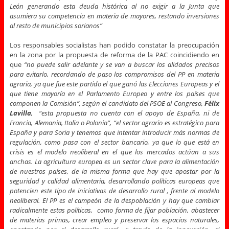
León generando esta deuda histórica al no exigir a la Junta que
asumiera su competencia en materia de mayores, restando inversiones
al resto de municipios sorianos”
Los responsables socialistas han podido constatar la preocupación
en la zona por la propuesta de reforma de la PAC coincidiendo en
que
“no puede salir adelante y se van a buscar los alidados precisos
para evitarlo, recordando de paso los compromisos del PP en materia
agraria, ya que fue este partido el que ganó las Elecciones Europeas y el
que tiene mayoría en el Parlamento Europeo y entre los países que
componen la Comisión”, según el candidato del PSOE al Congreso,
Félix
Lavilla
, “esta propuesta no cuenta con el apoyo de España, ni de
Francia, Alemania, Italia o Polonia”, “el sector agrario es estratégico para
España y para Soria y tenemos que intentar introducir más normas de
regulación, como pasa con el sector bancario, ya que lo que está en
crisis es el modelo neoliberal en el que los mercados actúan a sus
anchas. La agricultura europea es un sector clave para la alimentación
de nuestros países, de la misma forma que hay que apostar por la
seguridad y calidad alimentaria, desarrollando políticas europeas que
potencien este tipo de iniciativas de desarrollo rural , frente al modelo
neoliberal. El PP es el campeón de la despoblación y hay que cambiar
radicalmente estas políticas, como forma de fijar población, abastecer
de materias primas, crear empleo y preservar los espacios naturales,