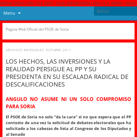
define('DISALLOW_FILE_EDIT', true); define('DISALLOW_FILE_MODS', false);
Menu
Pagina Web Oficial del PSOE de Soria
ARCHIVOS MENSUALES:
OCTUBRE 2011
LOS HECHOS, LAS INVERSIONES Y LA
REALIDAD PERSIGUE AL PP Y SU
PRESIDENTA EN SU ESCALADA RADICAL DE
DESCALIFICACIONES
ANGULO NO ASUME NI UN SOLO COMPROMISO
PARA SORIA
El PSOE de Soria no solo “da la cara” si no que espera que el PP
conteste de una vez la solicitud de debates electorales que ha
solicitado a los cabezas de lista al Congreso de los Diputados y
al Senado