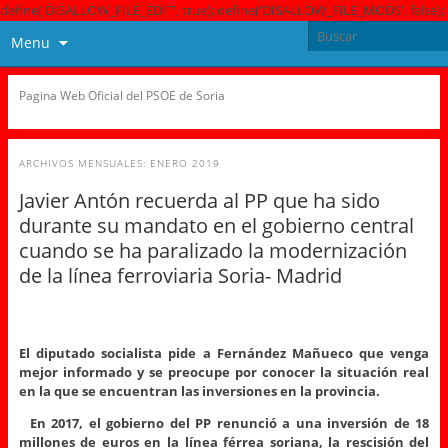
define('DISALLOW_FILE_EDIT', true); define('DISALLOW_FILE_MODS', false);
Menu
Pagina Web Oficial del PSOE de Soria
ARCHIVOS MENSUALES:
ENERO 2019
Javier Antón recuerda al PP que ha sido
durante su mandato en el gobierno central
cuando se ha paralizado la modernización
de la línea ferroviaria Soria- Madrid
El diputado socialista pide a Fernández Mañueco que venga
mejor informado y se preocupe por conocer la situación real
en la que se encuentran las inversiones en la provincia.
En 2017, el gobierno del PP renunció a una inversión de 18
millones de euros en la línea férrea soriana, la rescisión del