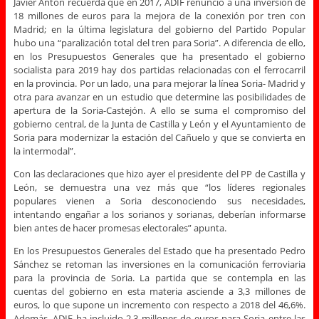
Javier Antón recuerda que en 2017, ADIF renunció a una inversión de
18 millones de euros para la mejora de la conexión por tren con
Madrid; en la última legislatura del gobierno del Partido Popular
hubo una “paralización total del tren para Soria”. A diferencia de ello,
en los Presupuestos Generales que ha presentado el gobierno
socialista para 2019 hay dos partidas relacionadas con el ferrocarril
en la provincia. Por un lado, una para mejorar la línea Soria- Madrid y
otra para avanzar en un estudio que determine las posibilidades de
apertura de la Soria-Castejón. A ello se suma el compromiso del
gobierno central, de la Junta de Castilla y León y el Ayuntamiento de
Soria para modernizar la estación del Cañuelo y que se convierta en
la intermodal”.
Con las declaraciones que hizo ayer el presidente del PP de Castilla y
León, se demuestra una vez más que “los líderes regionales
populares vienen a Soria desconociendo sus necesidades,
intentando engañar a los sorianos y sorianas, deberían informarse
bien antes de hacer promesas electorales” apunta.
En los Presupuestos Generales del Estado que ha presentado Pedro
Sánchez se retoman las inversiones en la comunicación ferroviaria
para la provincia de Soria. La partida que se contempla en las
cuentas del gobierno en esta materia asciende a 3,3 millones de
euros, lo que supone un incremento con respecto a 2018 del 46,6%.
Además, ADIF ha incluido 2,3 millones de euros para Soria entre las