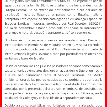
Silurus glanis, llamado comúnmente siluro, es una especie de pez de
agua dulce de la familia Siluridae, originario de los grandes ríos de
Europa Central. Se ha extendido artificialmente fuera del área de
distribución natural, llegando a países como España, Italia y
Kazajistán. Esta especie ha sido catalogada en el Catálogo Español de
Especies Exóticas Invasoras, aprobado por Real Decreto 1628/2011,
de 14 de noviembre, estando prohibida en España su introducción
en el medio natural, posesión, transporte, tráfico y comercio.
El siluro es una especia invasora en nuestros ríos. Desde su
introducción en el embalse de Mequinenza en 1974 se ha extendido
por otros puntos de la cuenca del Ebro. También ha sido objeto de
introducciones ilegales llevadas a cabo por particulares en otros ríos,
embalses y lagos de España.
Desde el pasado mes de julio los pescadores sorianos comenzaron a
capturar varios ejemplares de siluro en aguas del río Duero, un hecho
que ya han denunciado ante el Servicio Territorial de Medio
Ambiente. Una de las peores noticias que se podría producir para la
pesca en Castilla y León ya ha quedado constatada. Las zonas más
afectadas por la presencia del siluro son: el embalse de Los Rábanos,
en la parte inferior de la presa, en la playa de Los Rábanos, en la
salida del río Golmayo y en la salida de la depuradora de Soria.
Debido a sus características morfológicas de forma alargada, boca