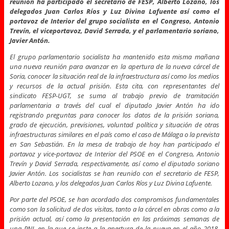
reunión ha participado el secretario de FESP, Alberto Lozano, los
delegados Juan Carlos Ríos y Luz Divina Lafuente así como el
portavoz de Interior del grupo socialista en el Congreso, Antonio
Trevín, el viceportavoz, David Serrada, y el parlamentario soriano,
Javier Antón.
El grupo parlamentario socialista ha mantenido esta misma mañana
una nueva reunión para avanzar en la apertura de la nueva cárcel de
Soria, conocer la situación real de la infraestructura así como los medios
y recursos de la actual prisión. Esta cita, con representantes del
sindicato FESP-UGT, se suma al trabajo previo de tramitación
parlamentaria a través del cual el diputado Javier Antón ha ido
registrando preguntas para conocer los datos de la prisión soriana,
grado de ejecución, previsiones, voluntad política y situación de otras
infraestructuras similares en el país como el caso de Málaga o la prevista
en San Sebastián. En la mesa de trabajo de hoy han participado el
portavoz y vice-portavoz de Interior del PSOE en el Congreso, Antonio
Trevín y David Serrada, respectivamente, así como el diputado soriano
Javier Antón. Los socialistas se han reunido con el secretario de FESP,
Alberto Lozano, y los delegados Juan Carlos Ríos y Luz Divina Lafuente.
Por parte del PSOE, se han acordado dos compromisos fundamentales
como son la solicitud de dos visitas, tanto a la cárcel en obras como a la
prisión actual, así como la presentación en las próximas semanas de
una PNL en la que se inste a la apertura de la nueva en el año 2018.