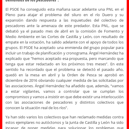
demandas de los pescadores”.
El PSOE ha conseguido esta mañana sacar adelante una PNL en el
Pleno para atajar el problema del siluro en el río Duero y su
expansión dando respuesta a las inquietudes del colectivo de
pescadores ante la amenaza de este predador. Esta PNL, que se
debatió ya el pasado mes de abril en la comisión de Fomento y
Medio Ambiente en las Cortes de Castilla y León, con resultado de
empate en la votación, ha salido adelante con el apoyo de todos los
grupos. El PSOE ha aceptado una enmienda del grupo popular para
incluir un trabajo de planificación y cronograma. Ángel Hernández ha
explicado que “hemos aceptado esa propuesta, pero marcando que
tenga que estar redactado en los próximos tres meses”. En este
sentido ha recordado que el problema se detectó el pasado año,
quedó en la mesa en abril y la Orden de Pesca se aprobó en
diciembre de 2016 obviando cualquier medida de las solicitadas por
las asociaciones. Ángel Hernández ha añadido que, además, “vamos
a estar vigilantes, vamos a controlar que se cumplan los
compromisos y vamos a insistir en que debe existir una interlocución
con las asociaciones de pescadores y distintos colectivos que
conocen la situación real de los ríos”.
Ya han sido varios los colectivos que han reclamado medidas contra
estos ejemplares no autóctonos y la Junta de Castilla y León ha sido
incapaz de poner medidas para solucionar los problemas que