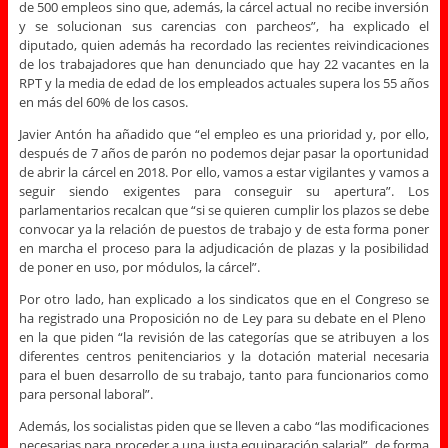
de 500 empleos sino que, además, la cárcel actual no recibe inversión
y se solucionan sus carencias con parcheos”, ha explicado el
diputado, quien además ha recordado las recientes reivindicaciones
de los trabajadores que han denunciado que hay 22 vacantes en la
RPT y la media de edad de los empleados actuales supera los 55 años
en más del 60% de los casos.
Javier Antón ha añadido que “el empleo es una prioridad y, por ello,
después de 7 años de parón no podemos dejar pasar la oportunidad
de abrir la cárcel en 2018. Por ello, vamos a estar vigilantes y vamos a
seguir siendo exigentes para conseguir su apertura”. Los
parlamentarios recalcan que “si se quieren cumplir los plazos se debe
convocar ya la relación de puestos de trabajo y de esta forma poner
en marcha el proceso para la adjudicación de plazas y la posibilidad
de poner en uso, por módulos, la cárcel”.
Por otro lado, han explicado a los sindicatos que en el Congreso se
ha registrado una Proposición no de Ley para su debate en el Pleno
en la que piden “la revisión de las categorías que se atribuyen a los
diferentes centros penitenciarios y la dotación material necesaria
para el buen desarrollo de su trabajo, tanto para funcionarios como
para personal laboral”.
Además, los socialistas piden que se lleven a cabo “las modificaciones
necesarias para proceder a una justa equiparación salarial”, de forma