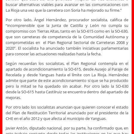
buscar alternativas viables para avanzar en las comunicaciones con
La Rioja una vez que la carretera con Soria ha mejorado su firme.”
Por otro lado, Ángel Hernández, procurador socialista, califica de
“incomprensible que la Junta de Castilla y León no cumpla su
compromiso con Tierras Altas, tanto en la SO-615 como en la SO-630,
que son carreteras de competencia de la Comunidad Autónoma y
comprometidas en el Plan Regional Sectorial de Carreteras 2008 y
2020”. El socialista ha anunciado también iniciativas parlamentarias
para conocer las actuaciones realizadas hasta la fecha.
Según recuerdan los socialistas, el Plan Regional contempla en el
apartado de acondicionamiento la SO-615, desde Ausejo al Paraje de
Recelada y desde Yanguas hasta el límite con La Rioja. Hernández
admite que parte de este acondicionamiento sí que se ha producido
pero la mitad se ha quedado sin acabar. Por otro lado la SO-630
desde la SO-615 hasta Castilruiz se encuentra dentro del apartado de
mejoras.
Por otro lado los socialistas anuncian que quieren conocer el estado
del Plan de Restitución Territorial anunciado por el presidente de la
CHE en el año 2012 y que afecta al municipio de Yanguas.
Javier Antón, diputado nacional, por su parte, ha confirmado que, en
este trabajo conjunto desde todas las instituciones en las que hay