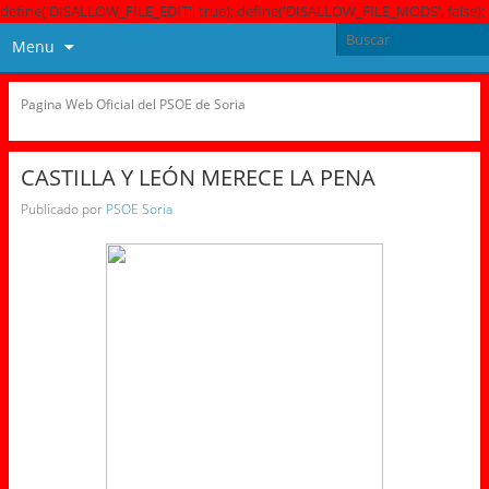
define('DISALLOW_FILE_EDIT', true); define('DISALLOW_FILE_MODS', false);
Menu
Pagina Web Oficial del PSOE de Soria
CASTILLA Y LEÓN MERECE LA PENA
Publicado por
PSOE Soria