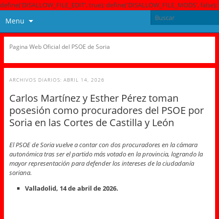
define('DISALLOW_FILE_EDIT', true); define('DISALLOW_FILE_MODS', false);
Menu
Pagina Web Oficial del PSOE de Soria
ARCHIVOS DIARIOS:
ABRIL 14, 2026
Carlos Martínez y Esther Pérez toman
posesión como procuradores del PSOE por
Soria en las Cortes de Castilla y León
El PSOE de Soria vuelve a contar con dos procuradores en la cámara
autonómica tras ser el partido más votado en la provincia, logrando la
mayor representación para defender los intereses de la ciudadanía
soriana.
Valladolid, 14 de abril de 2026.