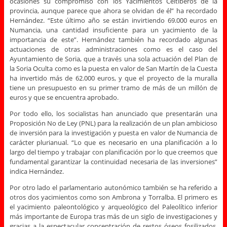
ocasiones su compromiso con los Yacimientos Celtíberos de la
provincia, aunque parece que ahora se olvidan de él” ha recordado
Hernández. “Este último año se están invirtiendo 69.000 euros en
Numancia, una cantidad insuficiente para un yacimiento de la
importancia de este”. Hernández también ha recordado algunas
actuaciones de otras administraciones como es el caso del
Ayuntamiento de Soria, que a través una sola actuación del Plan de
la Soria Oculta como es la puesta en valor de San Martín de la Cuesta
ha invertido más de 62.000 euros, y que el proyecto de la muralla
tiene un presupuesto en su primer tramo de más de un millón de
euros y que se encuentra aprobado.
Por todo ello, los socialistas han anunciado que presentarán una
Proposición No de Ley (PNL) para la realización de un plan ambicioso
de inversión para la investigación y puesta en valor de Numancia de
carácter plurianual. “Lo que es necesario en una planificación a lo
largo del tiempo y trabajar con planificación por lo que creemos que
fundamental garantizar la continuidad necesaria de las inversiones”
indica Hernández.
Por otro lado el parlamentario autonómico también se ha referido a
otros dos yacimientos como son Ambrona y Torralba. El primero es
el yacimiento paleontológico y arqueológico del Paleolítico inferior
más importante de Europa tras más de un siglo de investigaciones y
gracias a la espectacular concentración de restos óseos fosilizados.