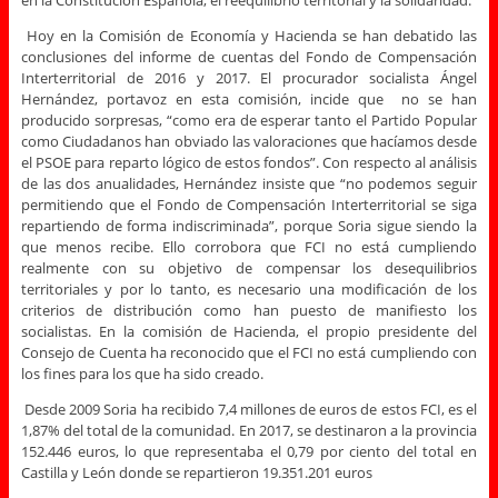
en la Constitución Española, el reequilibrio territorial y la solidaridad.
Hoy en la Comisión de Economía y Hacienda se han debatido las
conclusiones del informe de cuentas del Fondo de Compensación
Interterritorial de 2016 y 2017. El procurador socialista Ángel
Hernández, portavoz en esta comisión, incide que no se han
producido sorpresas, “como era de esperar tanto el Partido Popular
como Ciudadanos han obviado las valoraciones que hacíamos desde
el PSOE para reparto lógico de estos fondos”. Con respecto al análisis
de las dos anualidades, Hernández insiste que “no podemos seguir
permitiendo que el Fondo de Compensación Interterritorial se siga
repartiendo de forma indiscriminada”, porque Soria sigue siendo la
que menos recibe. Ello corrobora que FCI no está cumpliendo
realmente con su objetivo de compensar los desequilibrios
territoriales y por lo tanto, es necesario una modificación de los
criterios de distribución como han puesto de manifiesto los
socialistas. En la comisión de Hacienda, el propio presidente del
Consejo de Cuenta ha reconocido que el FCI no está cumpliendo con
los fines para los que ha sido creado.
Desde 2009 Soria ha recibido 7,4 millones de euros de estos FCI, es el
1,87% del total de la comunidad. En 2017, se destinaron a la provincia
152.446 euros, lo que representaba el 0,79 por ciento del total en
Castilla y León donde se repartieron 19.351.201 euros